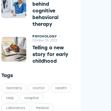
behind
cognitive
behavioral
therapy
PSYCHOLOGY
October 15, 2023
Telling a new
story for early
childhood
Tags
Dentistry
Doctor
Health
Help
Hospital
Laboratory
Medical