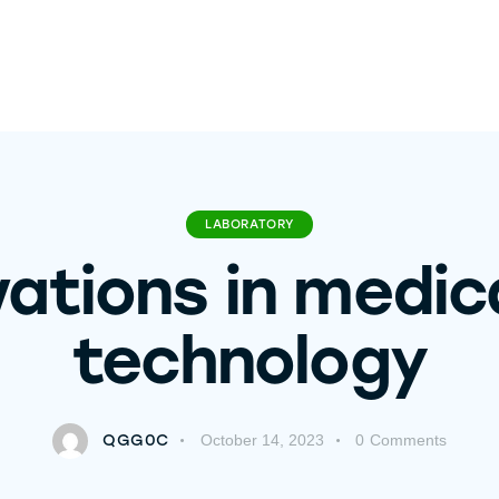
LABORATORY
vations in medica
technology
QGG0C
October 14, 2023
0
Comments