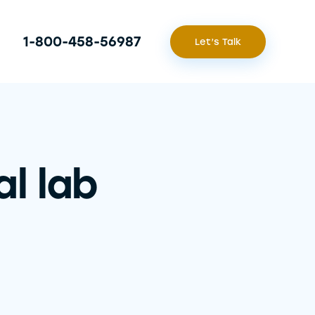
1-800-458-56987
Let’s Talk
l lab