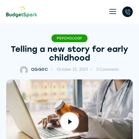
PSYCHOLOGY
Telling a new story for early
childhood
QGG0C
October 15, 2023
0
Comments