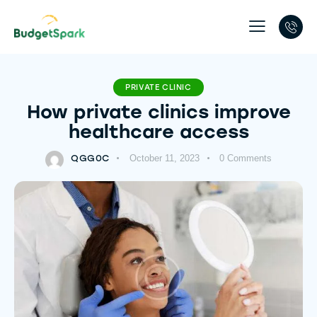
PRIVATE CLINIC
How private clinics improve
healthcare access
QGG0C
October 11, 2023
0
Comments